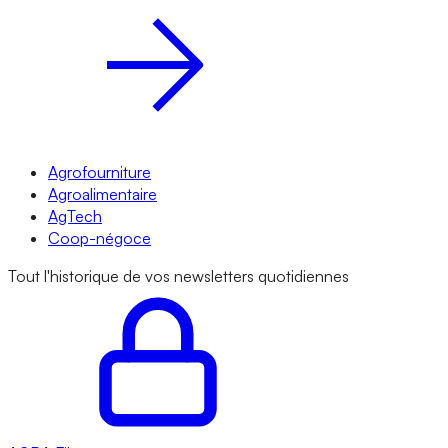
Agrofourniture
Agroalimentaire
AgTech
Coop-négoce
Tout l'historique de vos newsletters quotidiennes