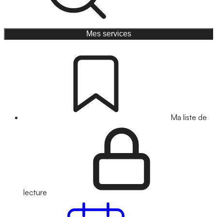
Mes services
Ma liste de
lecture