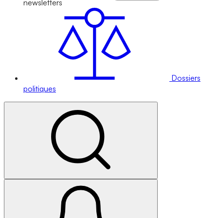
newsletters
Dossiers
politiques