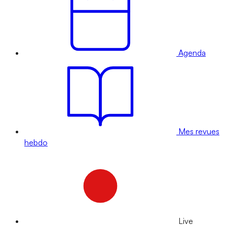
Agenda
Mes revues
hebdo
Live