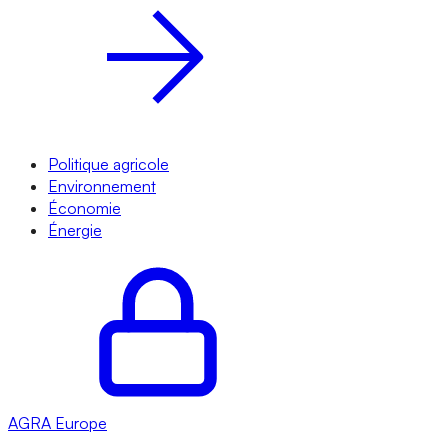
Politique agricole
Environnement
Économie
Énergie
AGRA
Europe