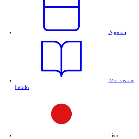
Agenda
Mes revues
hebdo
Live