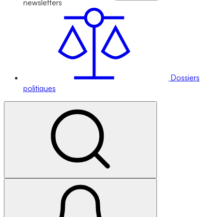
newsletters
Dossiers
politiques