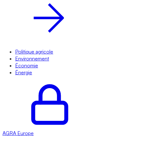
Politique agricole
Environnement
Économie
Énergie
AGRA
Europe