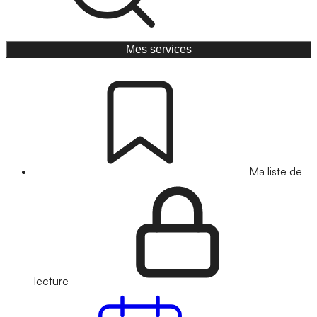
Mes services
Ma liste de
lecture