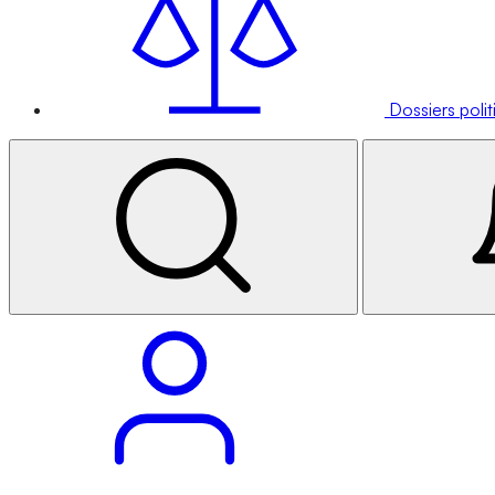
Dossiers poli