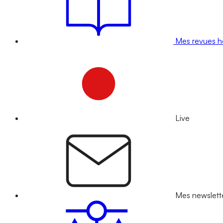
Mes revues 
Live
Mes newslett