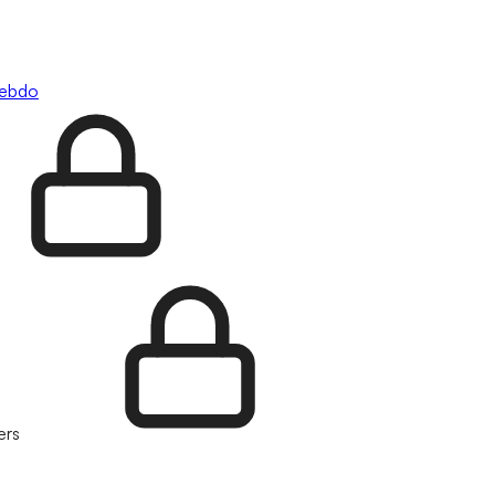
hebdo
ers