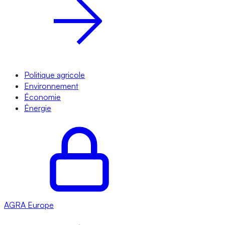
Politique agricole
Environnement
Économie
Énergie
AGRA
Europe