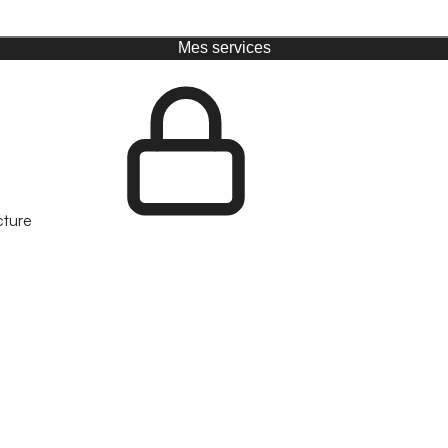
Mes services
cture