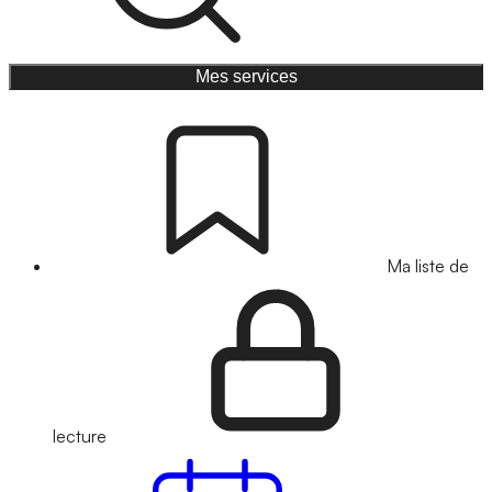
Mes services
Ma liste de
lecture