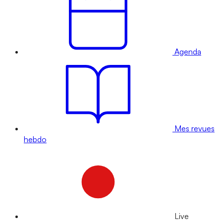
Agenda
Mes revues
hebdo
Live