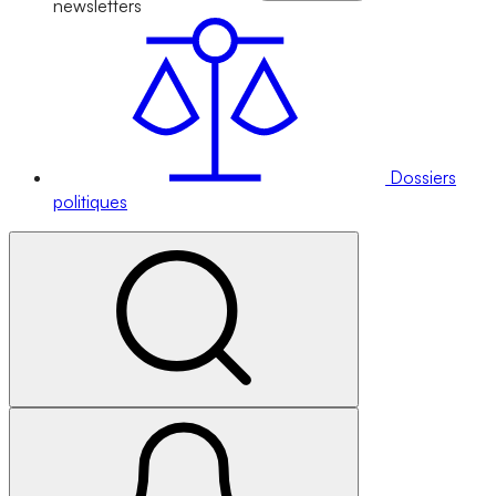
newsletters
Dossiers
politiques