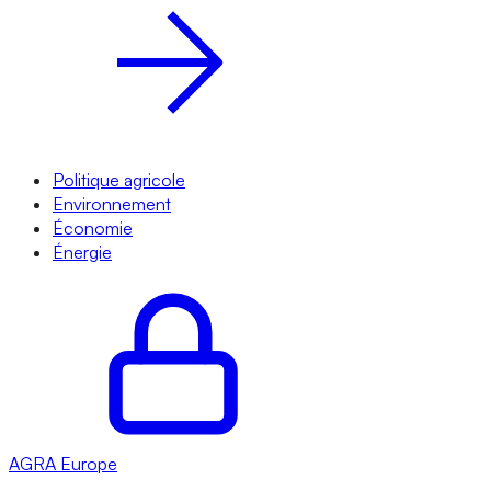
Politique agricole
Environnement
Économie
Énergie
AGRA
Europe