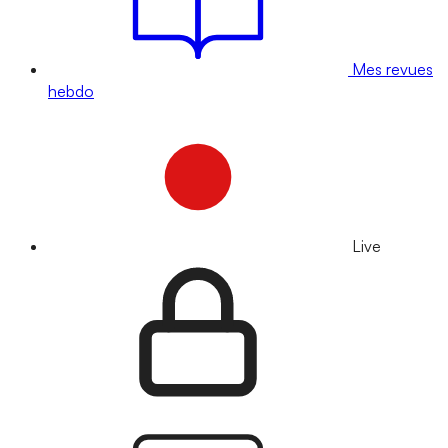
Mes revues
hebdo
Live