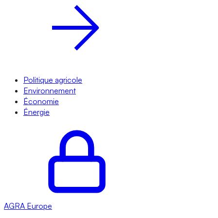
Politique agricole
Environnement
Économie
Énergie
AGRA
Europe