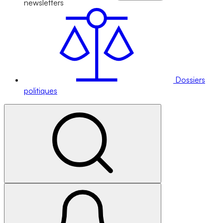
newsletters
Dossiers
politiques