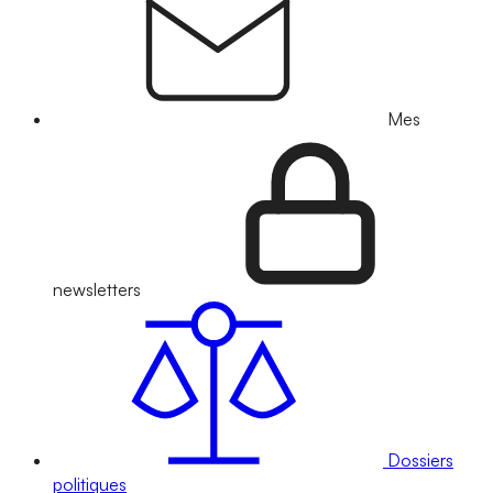
Mes
newsletters
Dossiers
politiques