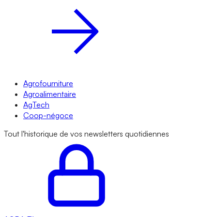
Agrofourniture
Agroalimentaire
AgTech
Coop-négoce
Tout l'historique de vos newsletters quotidiennes