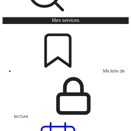
Mes services
Ma liste de
lecture