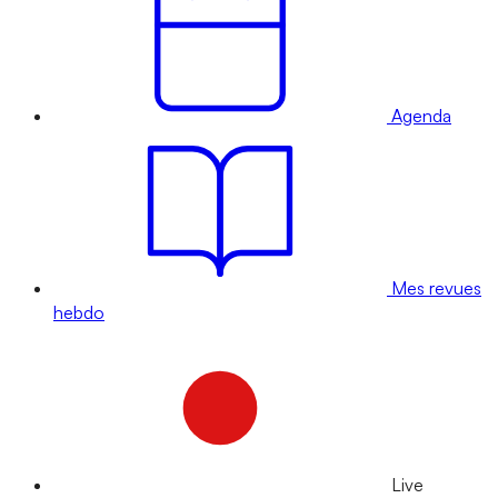
Agenda
Mes revues
hebdo
Live