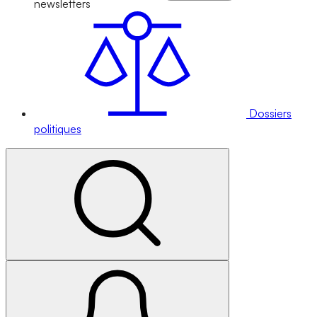
newsletters
Dossiers
politiques