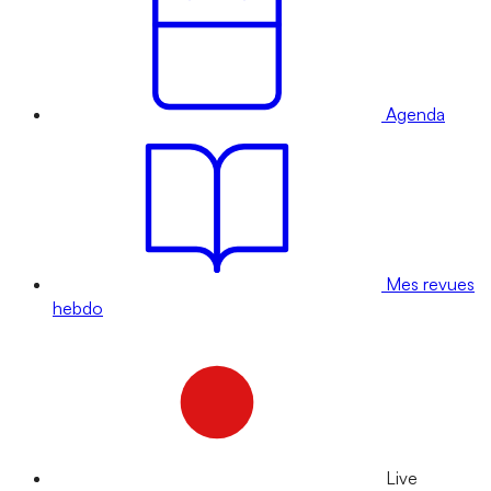
Agenda
Mes revues
hebdo
Live