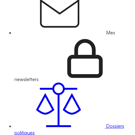
Mes
newsletters
Dossiers
politiques