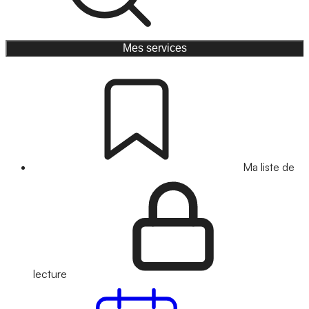
Mes services
Ma liste de
lecture