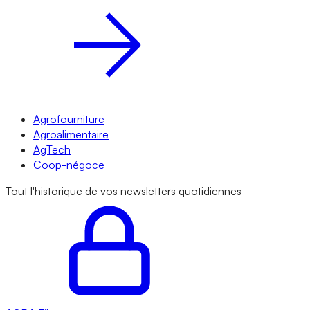
Agrofourniture
Agroalimentaire
AgTech
Coop-négoce
Tout l'historique de vos newsletters quotidiennes