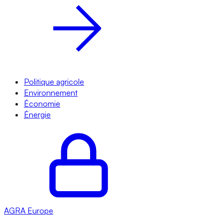
Politique agricole
Environnement
Économie
Énergie
AGRA
Europe