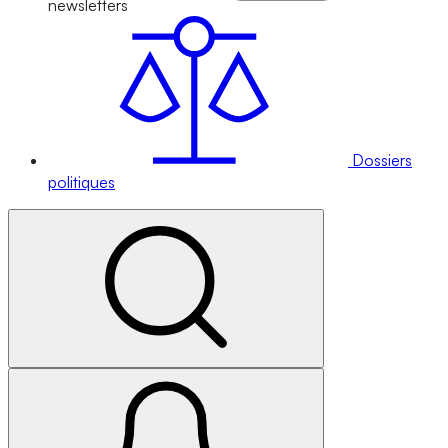
newsletters
Dossiers
politiques