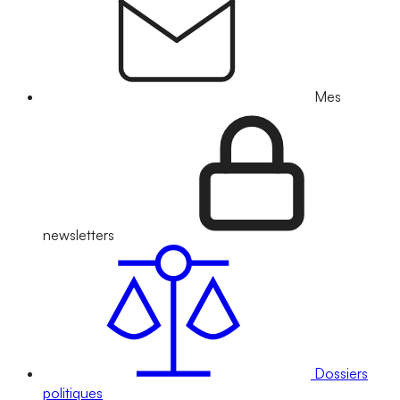
Mes
newsletters
Dossiers
politiques