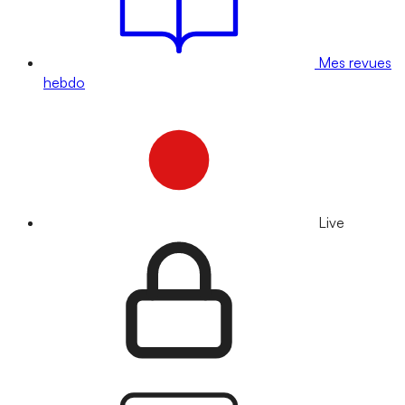
Mes revues
hebdo
Live