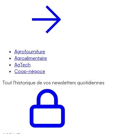
Agrofourniture
Agroalimentaire
AgTech
Coop-négoce
Tout l'historique de vos newsletters quotidiennes