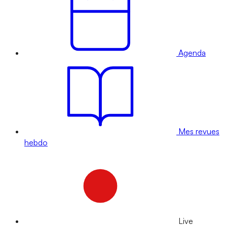
Agenda
Mes revues
hebdo
Live