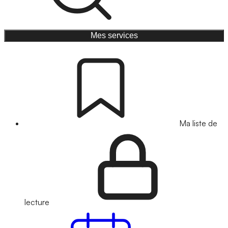
Mes services
Ma liste de
lecture