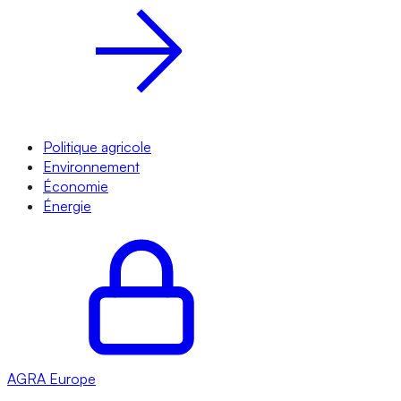
Politique agricole
Environnement
Économie
Énergie
AGRA
Europe