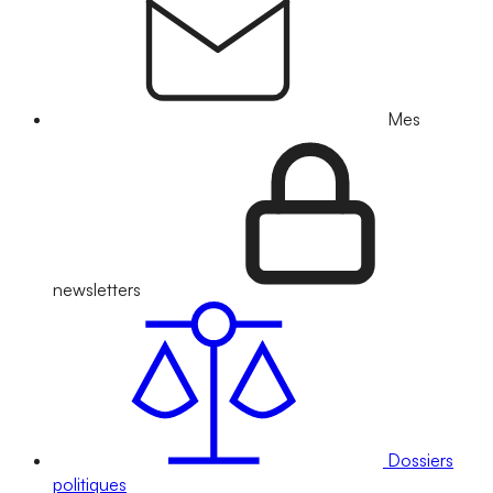
Mes
newsletters
Dossiers
politiques