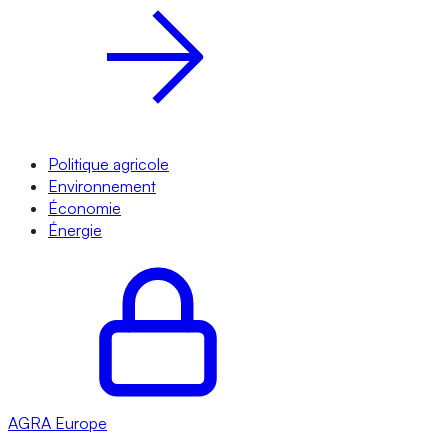
Politique agricole
Environnement
Économie
Énergie
AGRA
Europe