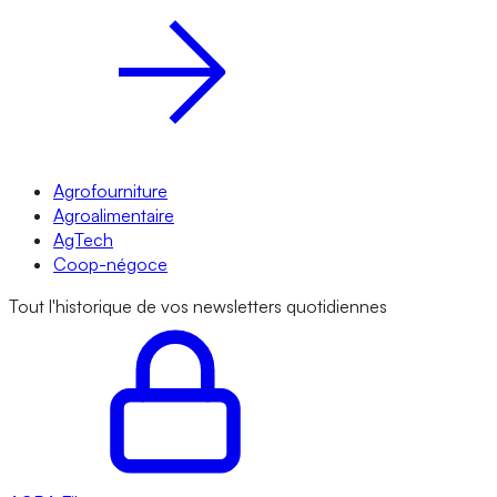
Agrofourniture
Agroalimentaire
AgTech
Coop-négoce
Tout l'historique de vos newsletters quotidiennes