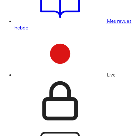
Mes revues
hebdo
Live