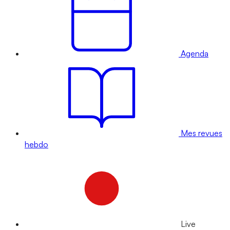
Agenda
Mes revues
hebdo
Live