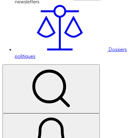
newsletters
Dossiers
politiques