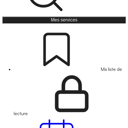
Mes services
Ma liste de
lecture