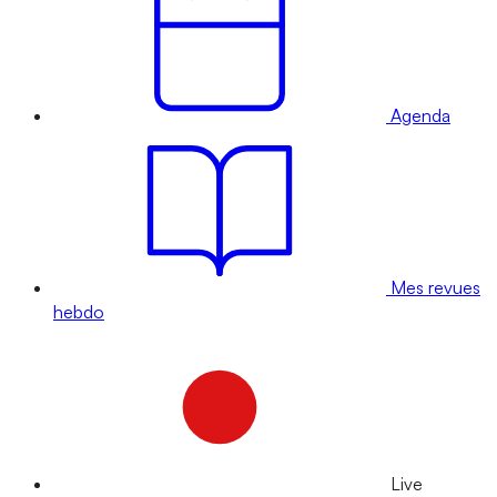
Agenda
Mes revues
hebdo
Live