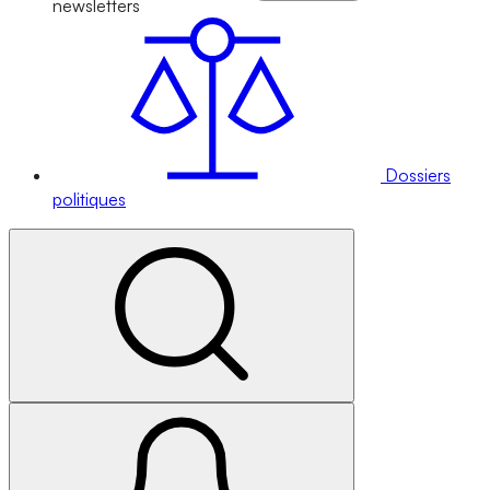
newsletters
Dossiers
politiques