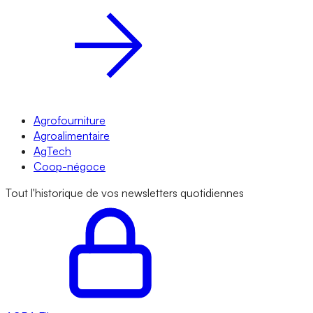
Agrofourniture
Agroalimentaire
AgTech
Coop-négoce
Tout l'historique de vos newsletters quotidiennes