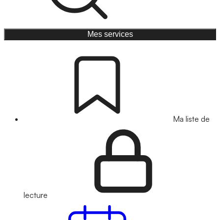
Mes services
Ma liste de
lecture