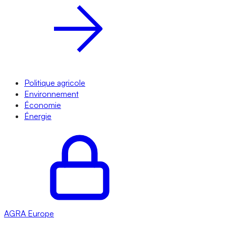
Politique agricole
Environnement
Économie
Énergie
AGRA
Europe