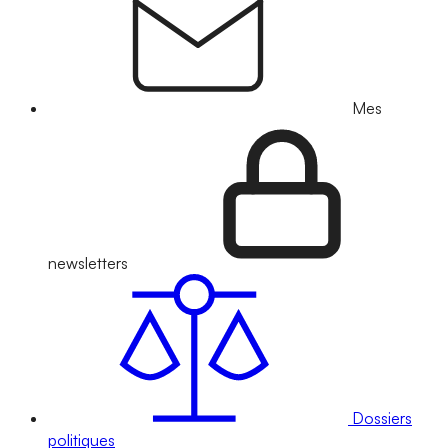
Mes
newsletters
Dossiers
politiques