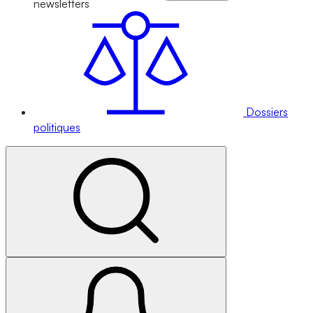
newsletters
Dossiers
politiques