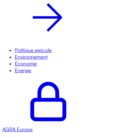
Politique agricole
Environnement
Économie
Énergie
AGRA
Europe