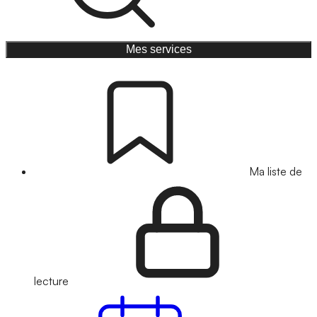
Mes services
Ma liste de
lecture