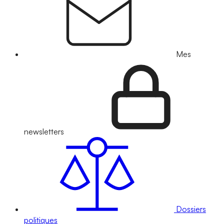
Mes
newsletters
Dossiers
politiques