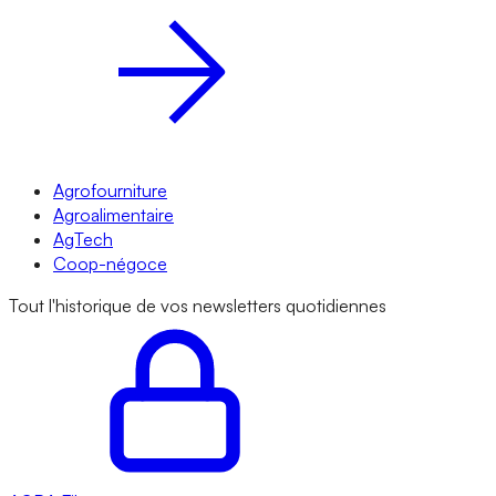
Agrofourniture
Agroalimentaire
AgTech
Coop-négoce
Tout l'historique de vos newsletters quotidiennes