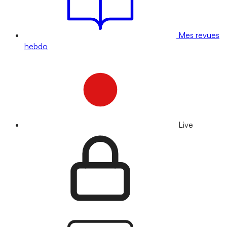
Mes revues
hebdo
Live