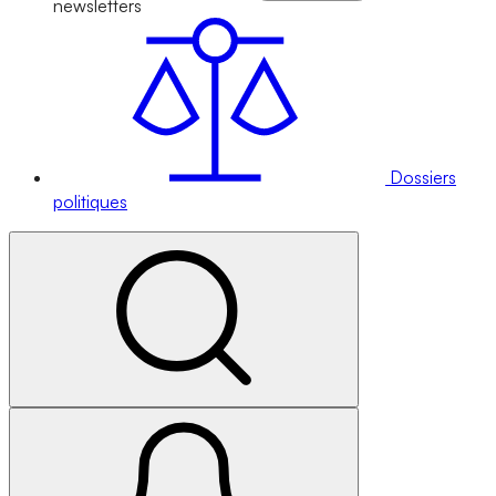
newsletters
Dossiers
politiques