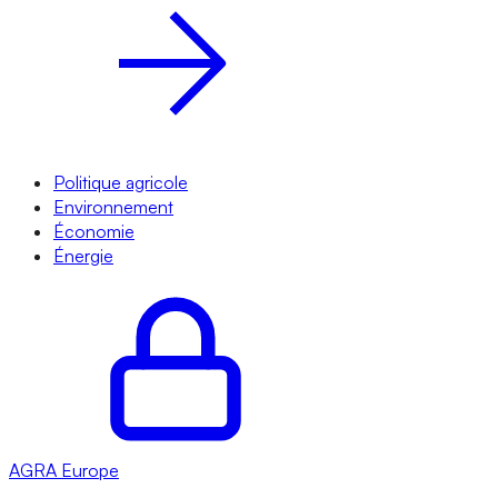
Politique agricole
Environnement
Économie
Énergie
AGRA
Europe