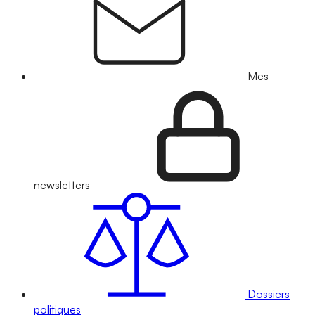
Mes
newsletters
Dossiers
politiques