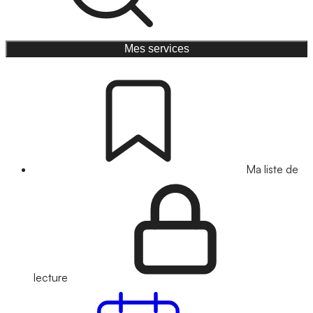
Mes services
Ma liste de
lecture