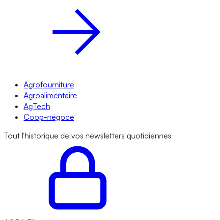
Agrofourniture
Agroalimentaire
AgTech
Coop-négoce
Tout l'historique de vos newsletters quotidiennes