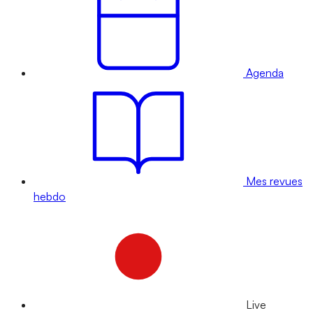
Agenda
Mes revues
hebdo
Live