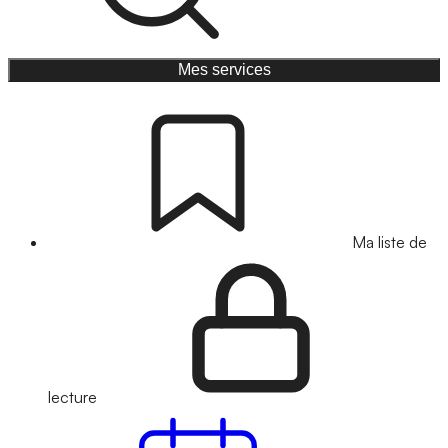
Mes services
Ma liste de
lecture