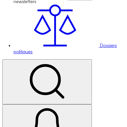
newsletters
Dossiers
politiques