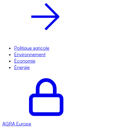
Politique agricole
Environnement
Économie
Énergie
AGRA
Europe