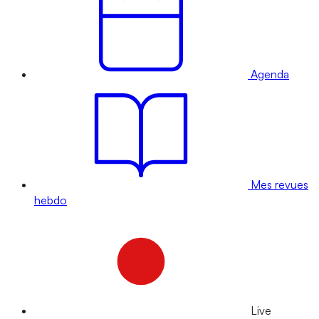
Agenda
Mes revues
hebdo
Live