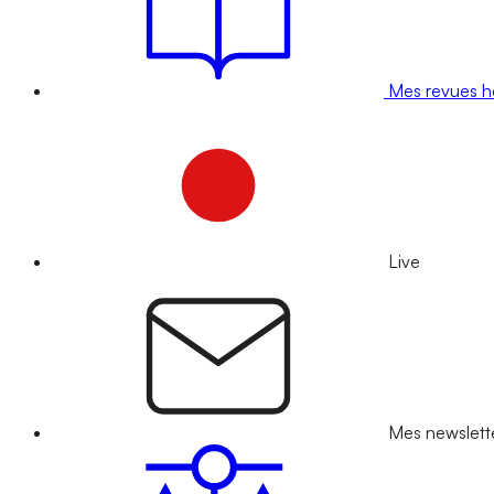
Mes revues 
Live
Mes newslett