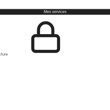
Mes services
cture