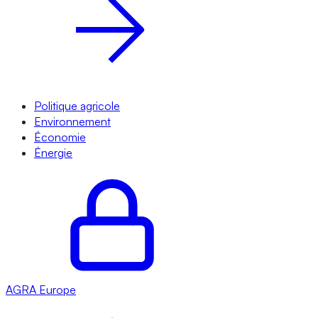
Politique agricole
Environnement
Économie
Énergie
AGRA
Europe