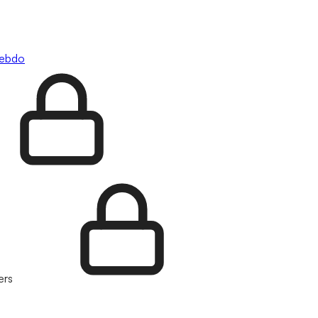
hebdo
ers