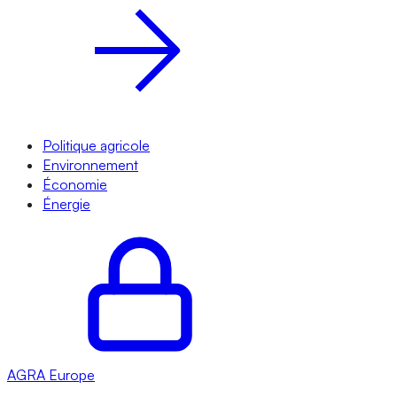
Politique agricole
Environnement
Économie
Énergie
AGRA
Europe