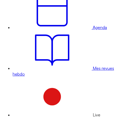
Agenda
Mes revues
hebdo
Live