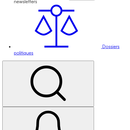
newsletters
Dossiers
politiques