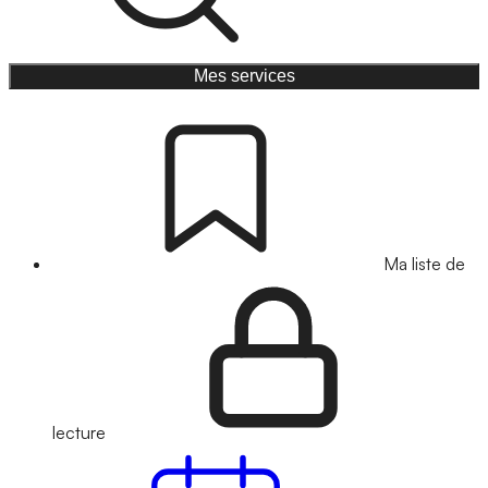
Mes services
Ma liste de
lecture