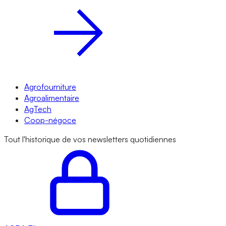
Agrofourniture
Agroalimentaire
AgTech
Coop-négoce
Tout l'historique de vos newsletters quotidiennes