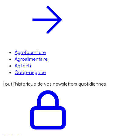
Agrofourniture
Agroalimentaire
AgTech
Coop-négoce
Tout l'historique de vos newsletters quotidiennes