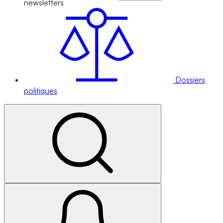
newsletters
Dossiers
politiques