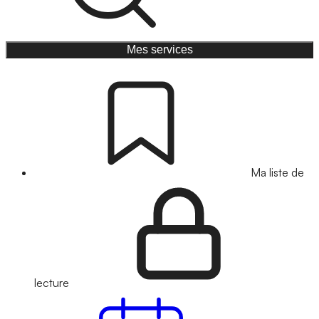
Mes services
Ma liste de
lecture