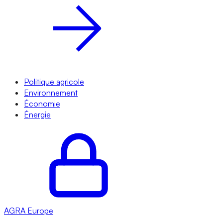
Politique agricole
Environnement
Économie
Énergie
AGRA
Europe