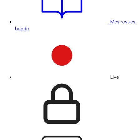
Mes revues
hebdo
Live