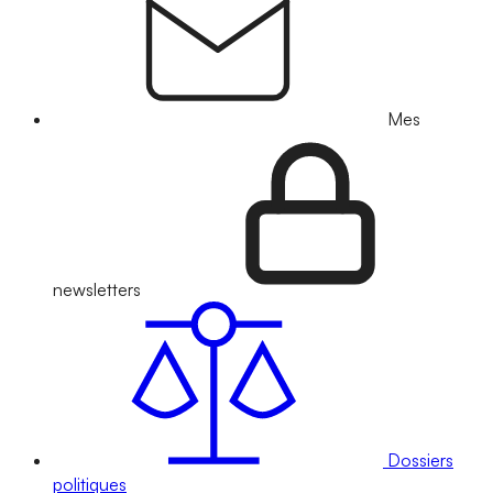
Mes
newsletters
Dossiers
politiques