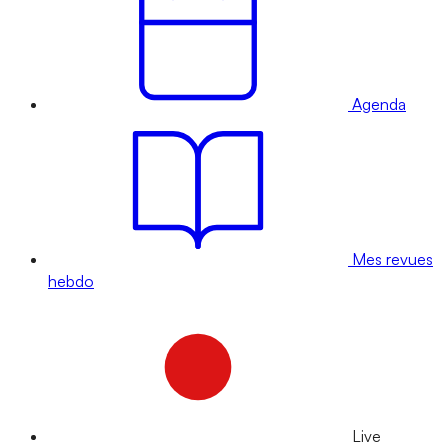
Agenda
Mes revues
hebdo
Live