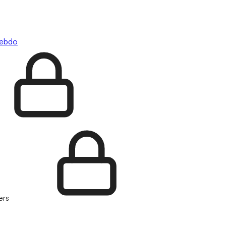
hebdo
ers