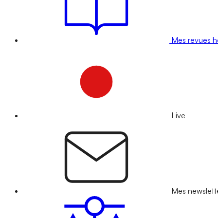
Mes revues 
Live
Mes newslett