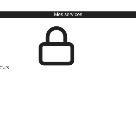
Mes services
cture