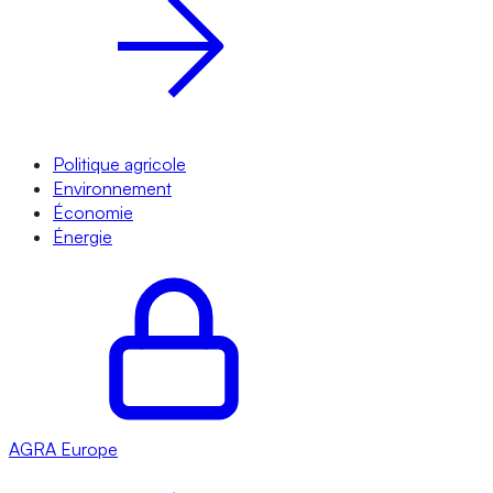
Politique agricole
Environnement
Économie
Énergie
AGRA
Europe