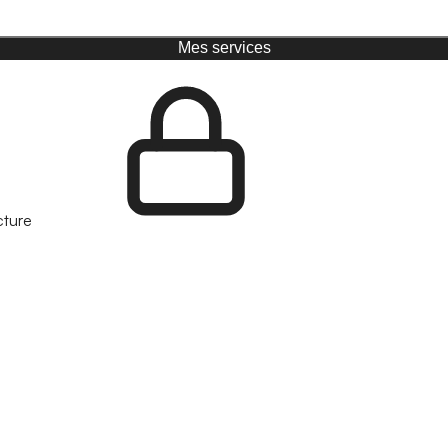
Mes services
cture