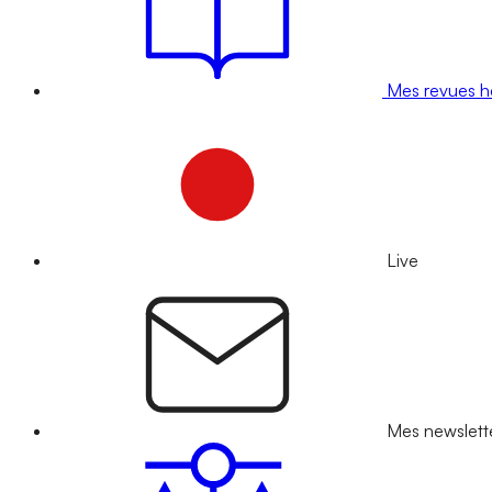
Mes revues 
Live
Mes newslett