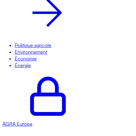
Politique agricole
Environnement
Économie
Énergie
AGRA
Europe