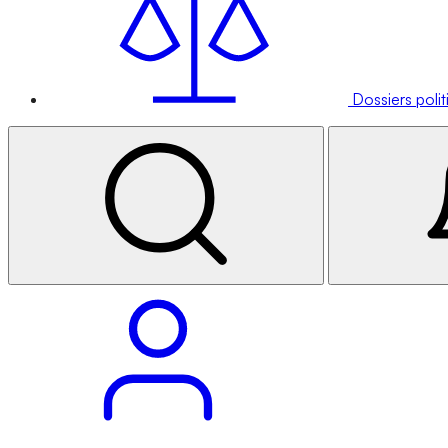
Dossiers poli