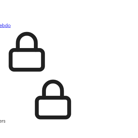
hebdo
ers