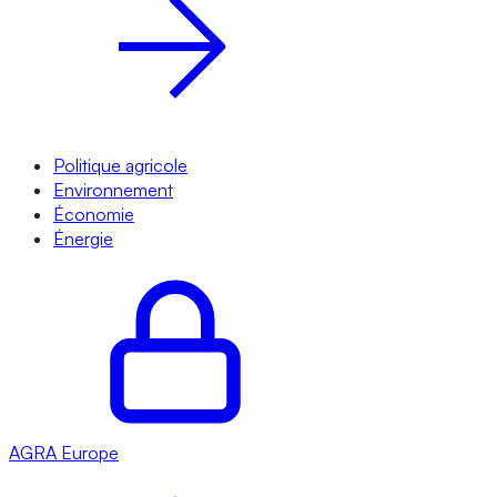
Politique agricole
Environnement
Économie
Énergie
AGRA
Europe