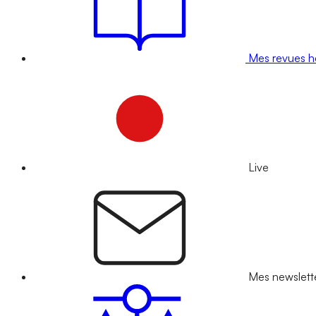
Mes revues 
Live
Mes newslett