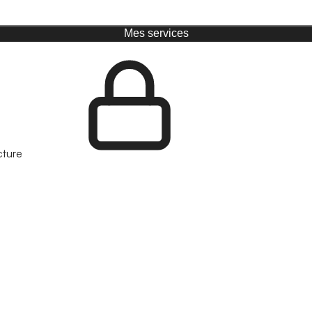
Mes services
cture