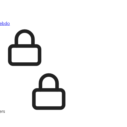
hebdo
ers