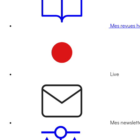
Mes revues 
Live
Mes newslett