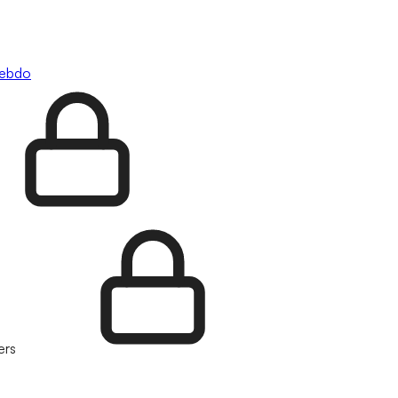
hebdo
ers