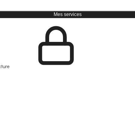
Mes services
cture