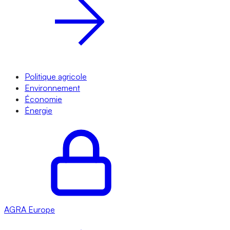
Politique agricole
Environnement
Économie
Énergie
AGRA
Europe