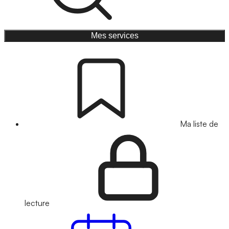
Mes services
Ma liste de
lecture