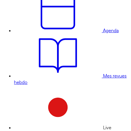
Agenda
Mes revues
hebdo
Live