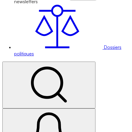
newsletters
Dossiers
politiques