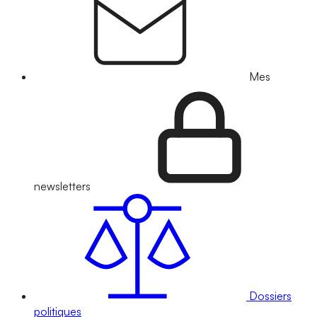
Mes
newsletters
Dossiers
politiques