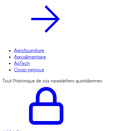
Agrofourniture
Agroalimentaire
AgTech
Coop-négoce
Tout l'historique de vos newsletters quotidiennes