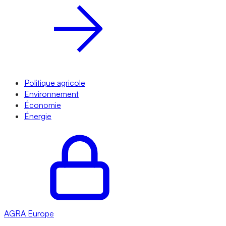
Politique agricole
Environnement
Économie
Énergie
AGRA
Europe