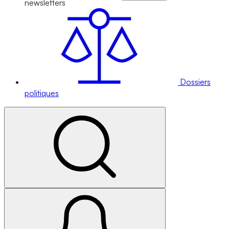
newsletters
Dossiers
politiques