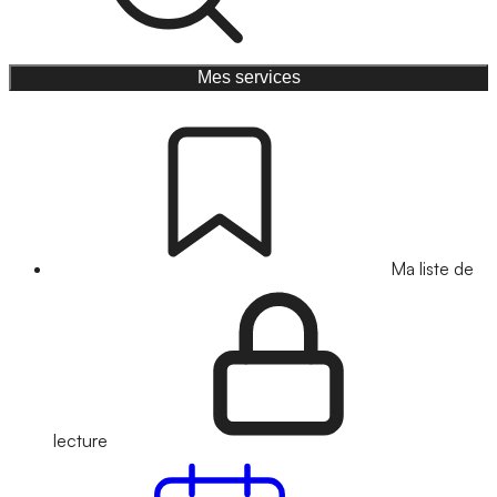
Mes services
Ma liste de
lecture