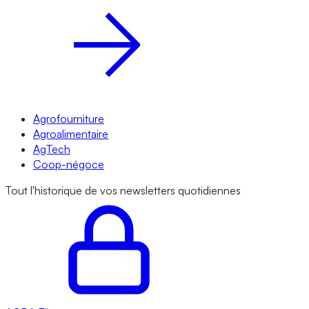
Agrofourniture
Agroalimentaire
AgTech
Coop-négoce
Tout l'historique de vos newsletters quotidiennes