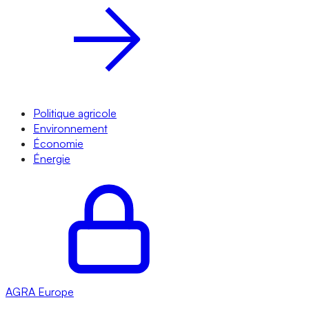
Politique agricole
Environnement
Économie
Énergie
AGRA
Europe