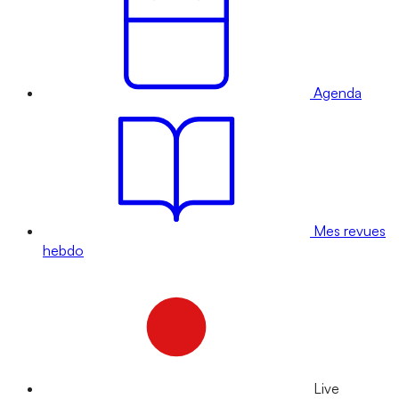
Agenda
Mes revues
hebdo
Live