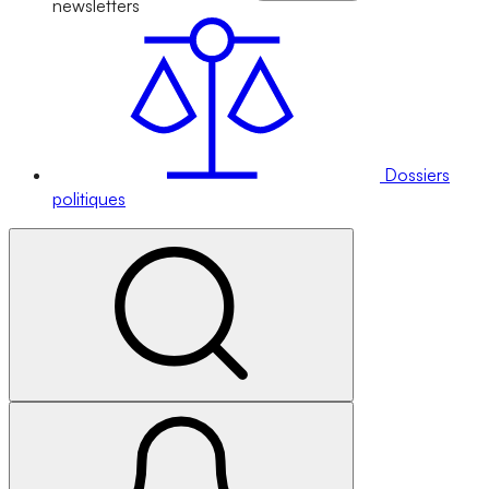
newsletters
Dossiers
politiques