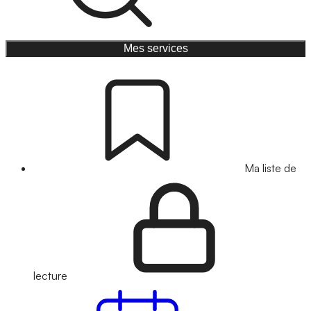
Mes services
Ma liste de
lecture