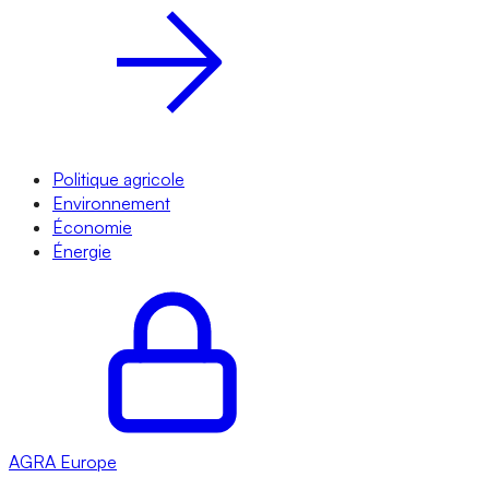
Politique agricole
Environnement
Économie
Énergie
AGRA
Europe