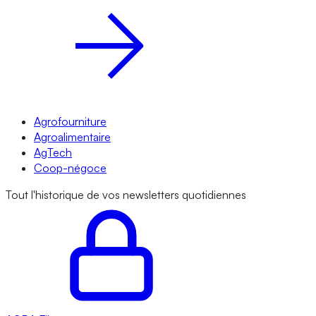
Agrofourniture
Agroalimentaire
AgTech
Coop-négoce
Tout l'historique de vos newsletters quotidiennes