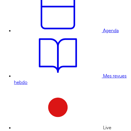
Agenda
Mes revues
hebdo
Live