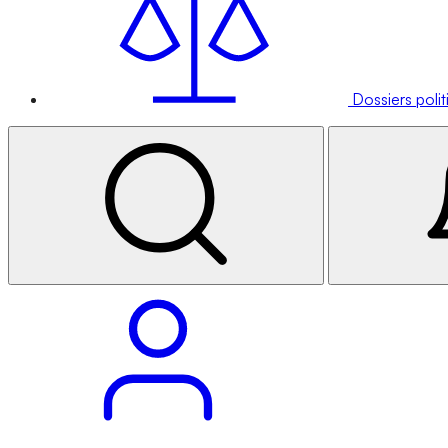
Dossiers poli