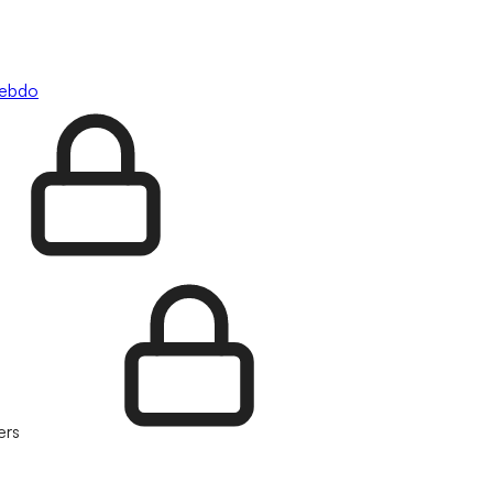
hebdo
ers