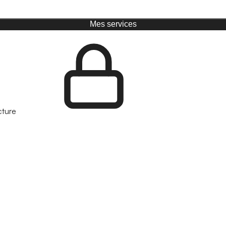
Mes services
cture