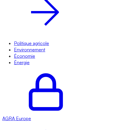
Politique agricole
Environnement
Économie
Énergie
AGRA
Europe