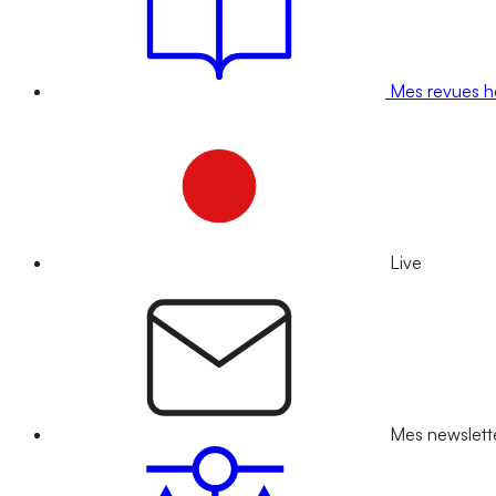
Mes revues 
Live
Mes newslett