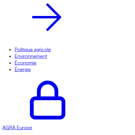
Politique agricole
Environnement
Économie
Énergie
AGRA
Europe