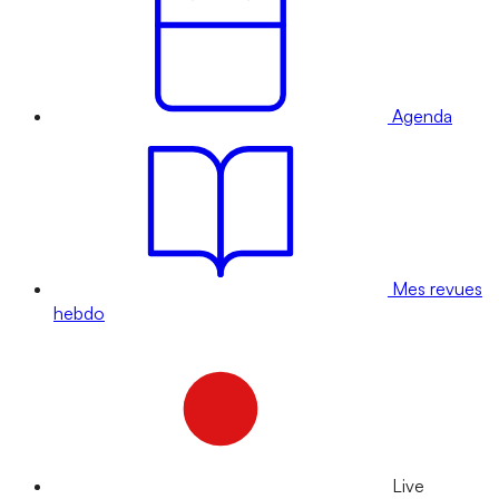
Agenda
Mes revues
hebdo
Live