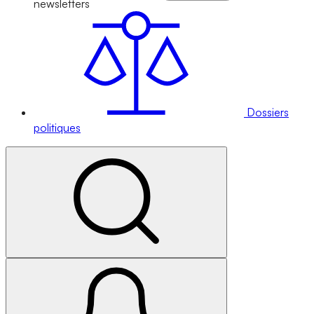
newsletters
Dossiers
politiques