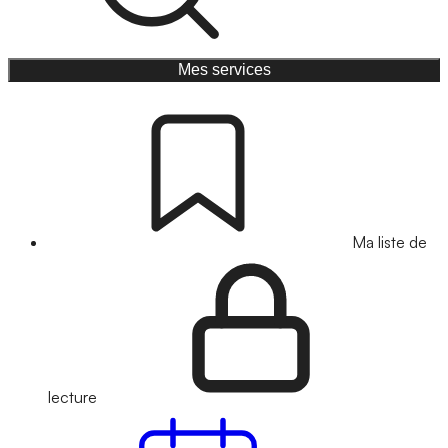
Mes services
Ma liste de
lecture