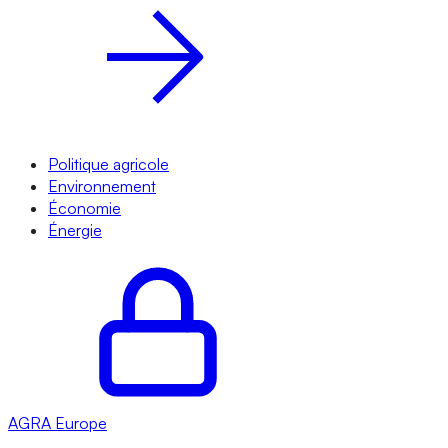
Politique agricole
Environnement
Économie
Énergie
AGRA
Europe