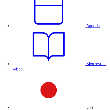
Agenda
Mes revues
hebdo
Live