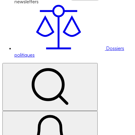
newsletters
Dossiers
politiques