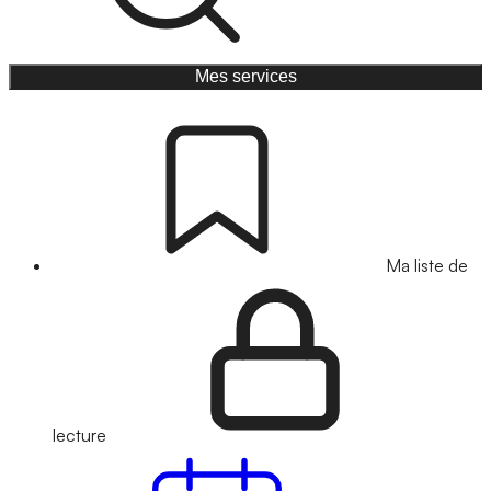
Mes services
Ma liste de
lecture