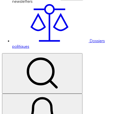
newsletters
Dossiers
politiques