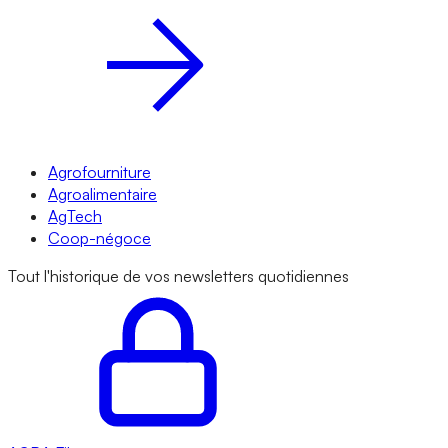
Agrofourniture
Agroalimentaire
AgTech
Coop-négoce
Tout l'historique de vos newsletters quotidiennes