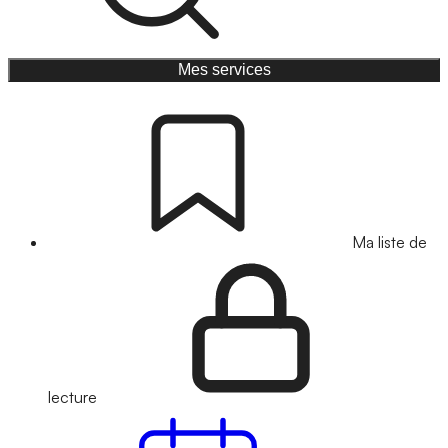
Mes services
Ma liste de
lecture