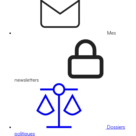
Mes
newsletters
Dossiers
politiques