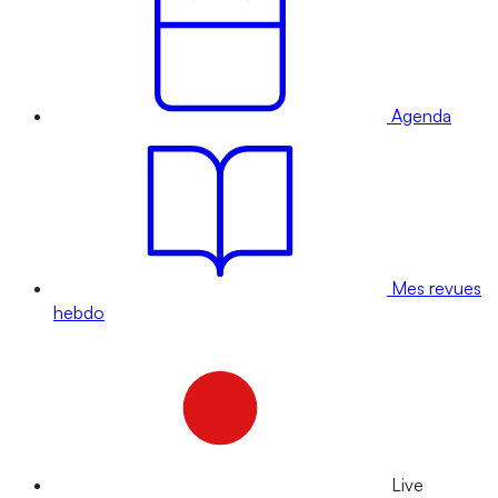
Agenda
Mes revues
hebdo
Live