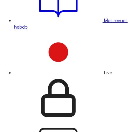
Mes revues
hebdo
Live