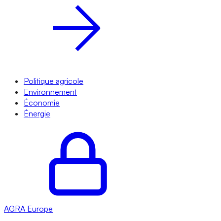
Politique agricole
Environnement
Économie
Énergie
AGRA
Europe