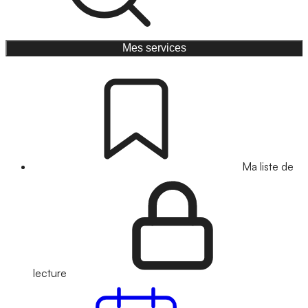
Mes services
Ma liste de
lecture