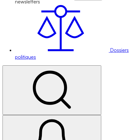
newsletters
Dossiers
politiques