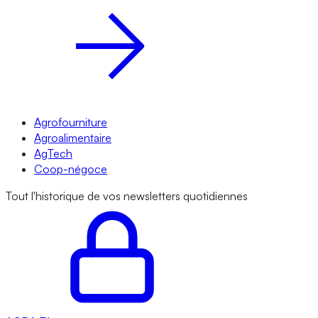
Agrofourniture
Agroalimentaire
AgTech
Coop-négoce
Tout l'historique de vos newsletters quotidiennes