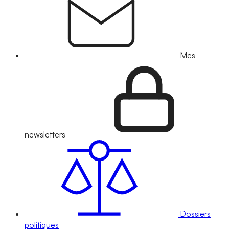
Mes
newsletters
Dossiers
politiques