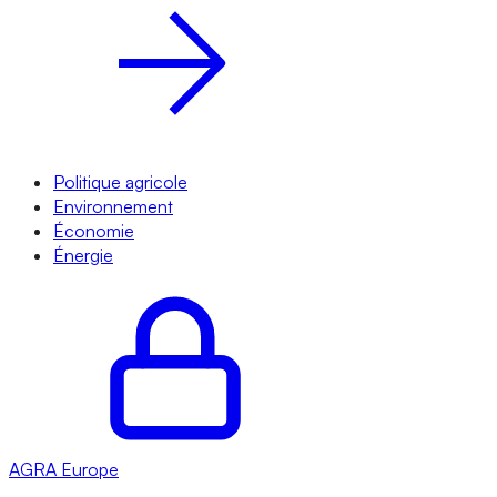
Politique agricole
Environnement
Économie
Énergie
AGRA
Europe