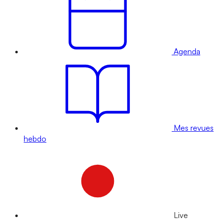
Agenda
Mes revues
hebdo
Live