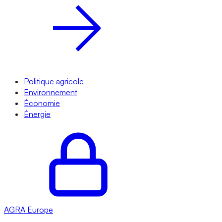
Politique agricole
Environnement
Économie
Énergie
AGRA
Europe