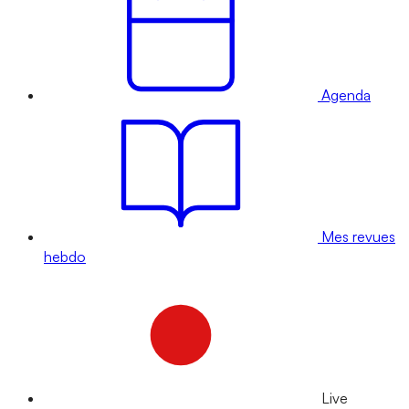
Agenda
Mes revues
hebdo
Live