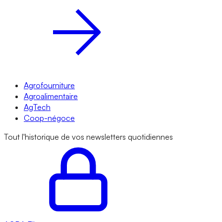
Agrofourniture
Agroalimentaire
AgTech
Coop-négoce
Tout l'historique de vos newsletters quotidiennes