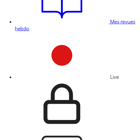
Mes revues
hebdo
Live