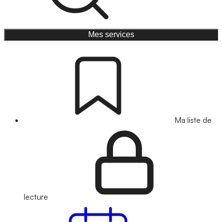
Mes services
Ma liste de
lecture