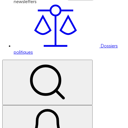
newsletters
Dossiers
politiques