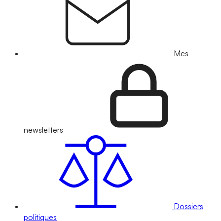
Mes
newsletters
Dossiers
politiques