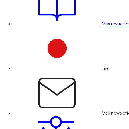
Mes revues 
Live
Mes newslett