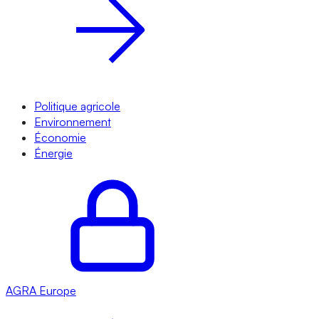
Politique agricole
Environnement
Économie
Énergie
AGRA
Europe