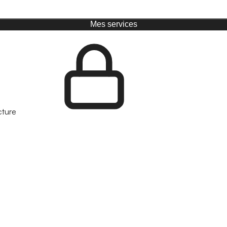
Mes services
cture