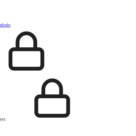
hebdo
ers