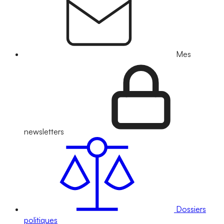
Mes
newsletters
Dossiers
politiques