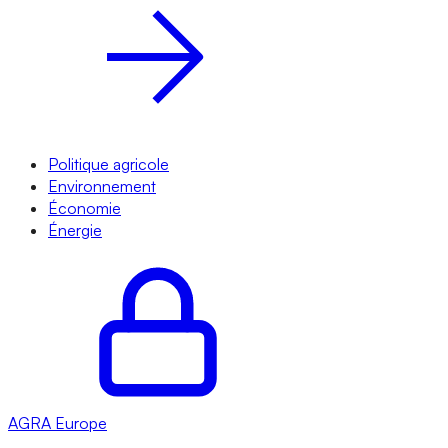
Politique agricole
Environnement
Économie
Énergie
AGRA
Europe