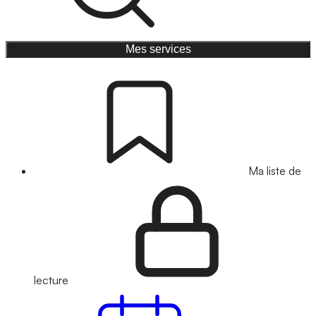
Mes services
Ma liste de
lecture