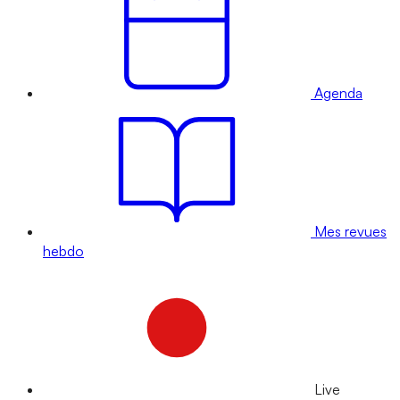
Agenda
Mes revues
hebdo
Live