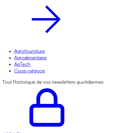
Agrofourniture
Agroalimentaire
AgTech
Coop-négoce
Tout l'historique de vos newsletters quotidiennes