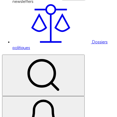
newsletters
Dossiers
politiques