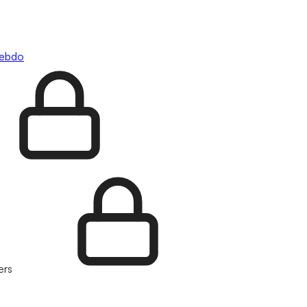
hebdo
ers