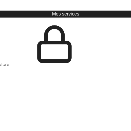
Mes services
cture