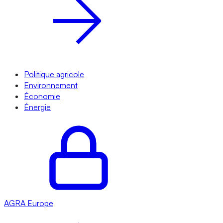
Politique agricole
Environnement
Économie
Énergie
AGRA
Europe