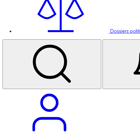
Dossiers poli