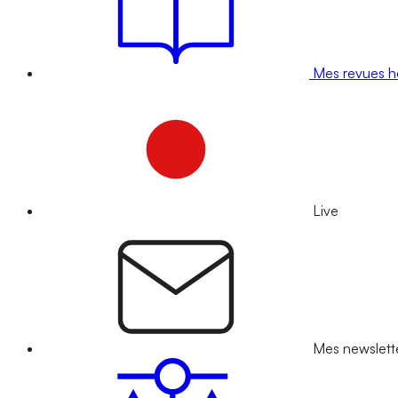
Mes revues 
Live
Mes newslett