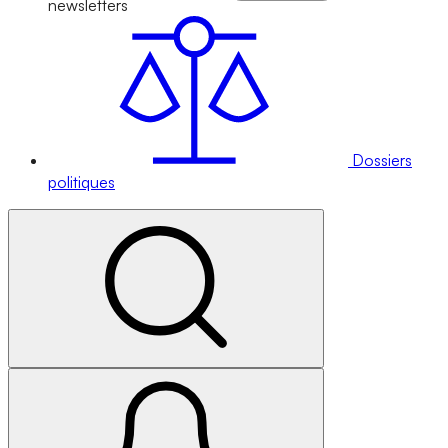
newsletters
Dossiers
politiques