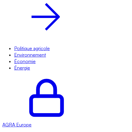
Politique agricole
Environnement
Économie
Énergie
AGRA
Europe