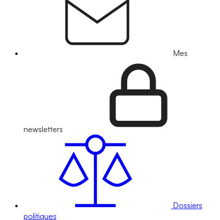
Mes
newsletters
Dossiers
politiques