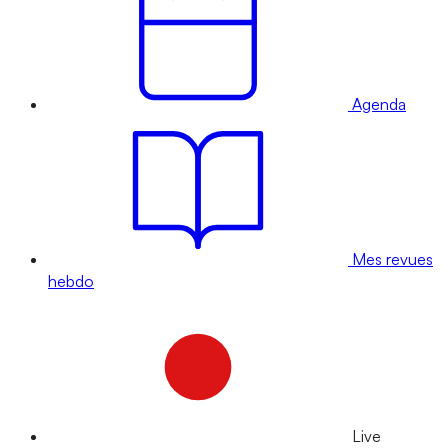
Agenda
Mes revues
hebdo
Live