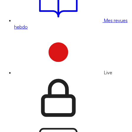
Mes revues
hebdo
Live