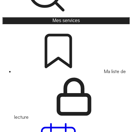
Mes services
Ma liste de
lecture