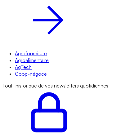
Agrofourniture
Agroalimentaire
AgTech
Coop-négoce
Tout l'historique de vos newsletters quotidiennes