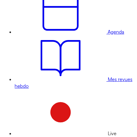
Agenda
Mes revues
hebdo
Live