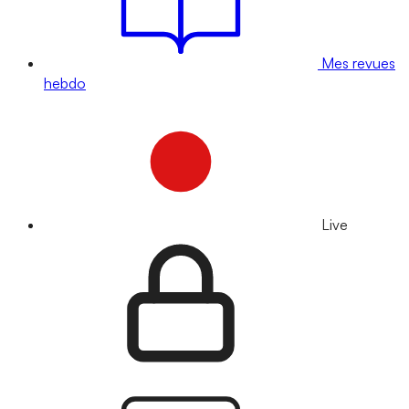
Mes revues
hebdo
Live