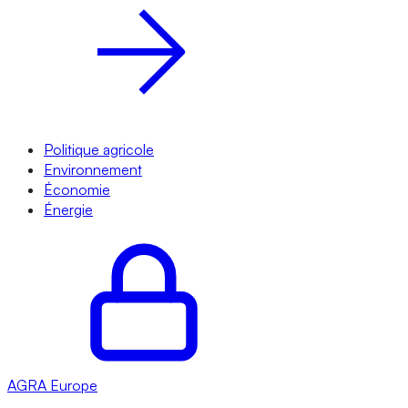
Politique agricole
Environnement
Économie
Énergie
AGRA
Europe