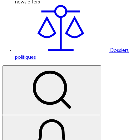
newsletters
Dossiers
politiques