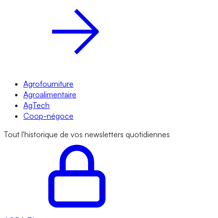
Agrofourniture
Agroalimentaire
AgTech
Coop-négoce
Tout l'historique de vos newsletters quotidiennes