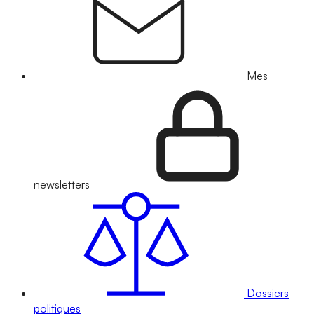
Mes
newsletters
Dossiers
politiques