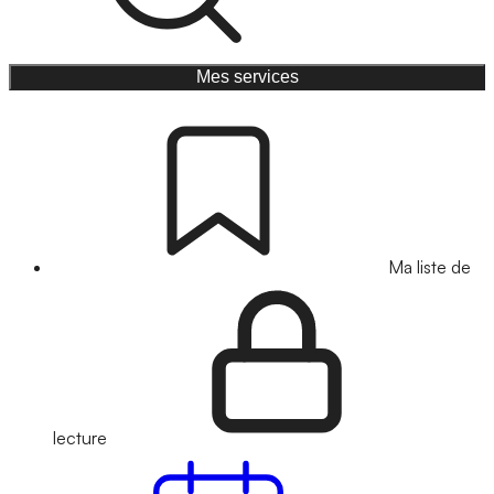
Mes services
Ma liste de
lecture