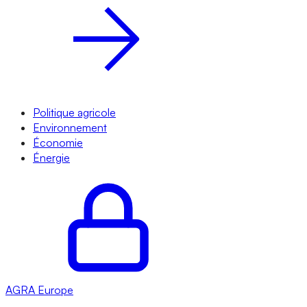
Politique agricole
Environnement
Économie
Énergie
AGRA
Europe