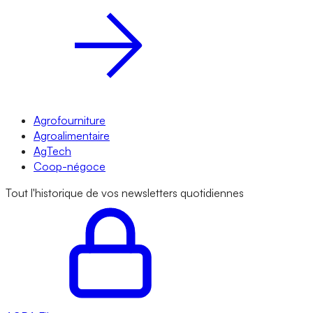
Agrofourniture
Agroalimentaire
AgTech
Coop-négoce
Tout l'historique de vos newsletters quotidiennes