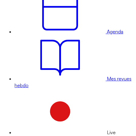
Agenda
Mes revues
hebdo
Live