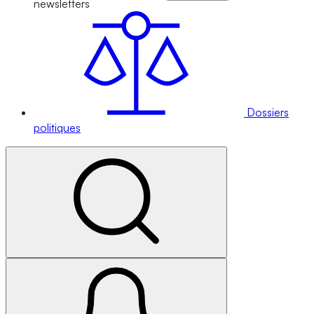
newsletters
Dossiers
politiques