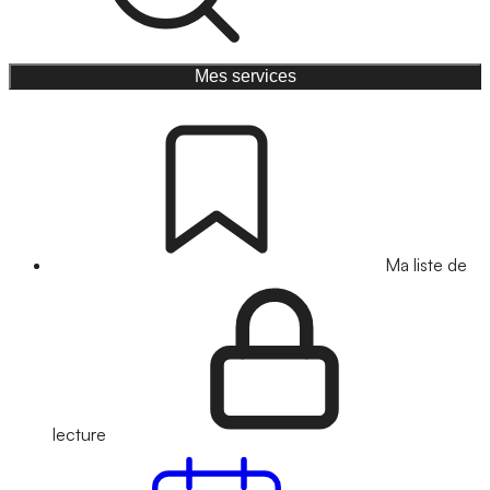
Mes services
Ma liste de
lecture