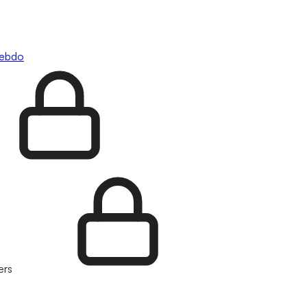
hebdo
ers