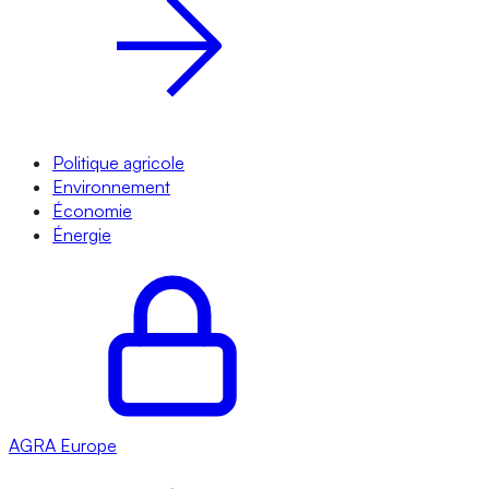
Politique agricole
Environnement
Économie
Énergie
AGRA
Europe