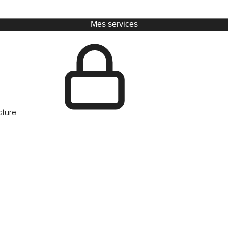
Mes services
cture