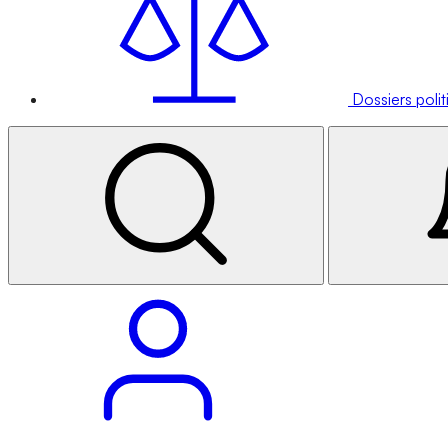
Dossiers poli