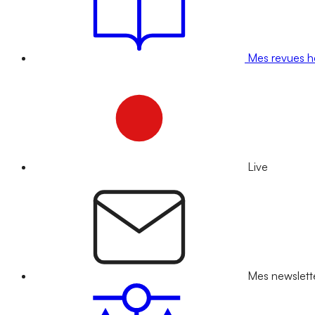
Mes revues 
Live
Mes newslett