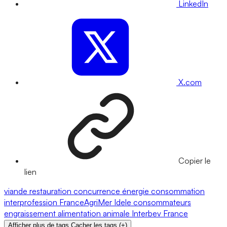
LinkedIn
X.com
Copier le
lien
viande
restauration
concurrence
énergie
consommation
interprofession
FranceAgriMer
Idele
consommateurs
engraissement
alimentation animale
Interbev
France
Afficher plus de tags
Cacher les tags
(
+
)