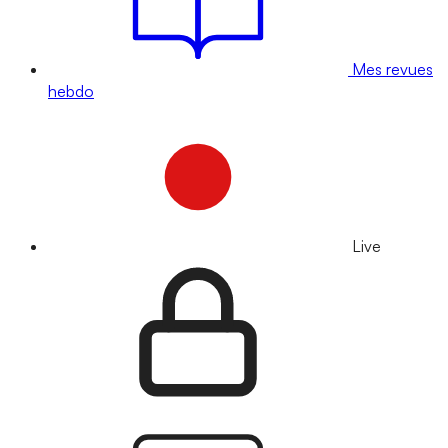
Mes revues
hebdo
Live