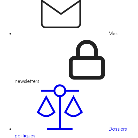
Mes
newsletters
Dossiers
politiques