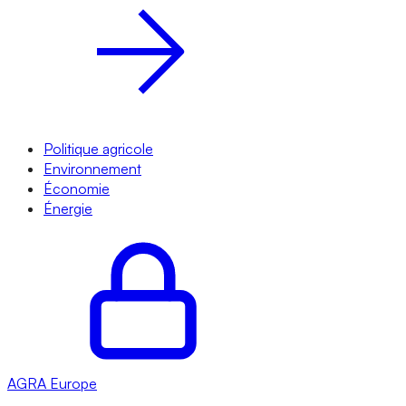
Politique agricole
Environnement
Économie
Énergie
AGRA
Europe