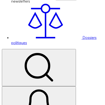
newsletters
Dossiers
politiques