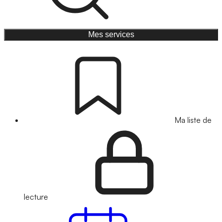
Mes services
Ma liste de
lecture