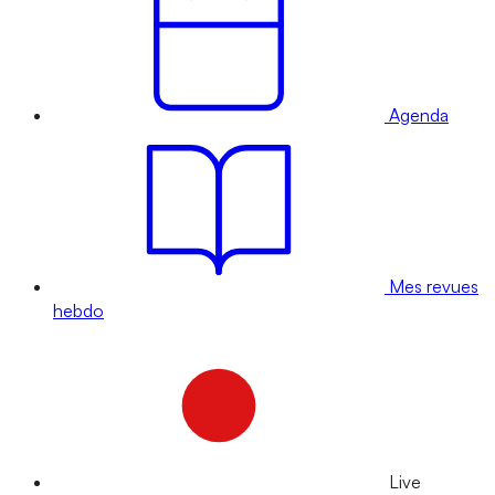
Agenda
Mes revues
hebdo
Live