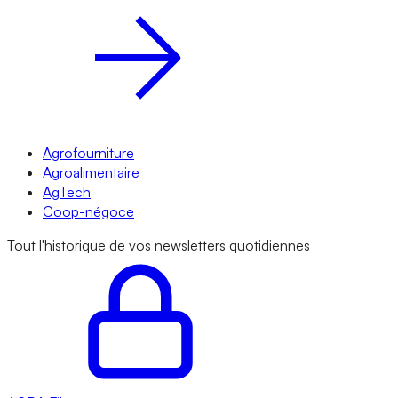
Agrofourniture
Agroalimentaire
AgTech
Coop-négoce
Tout l'historique de vos newsletters quotidiennes