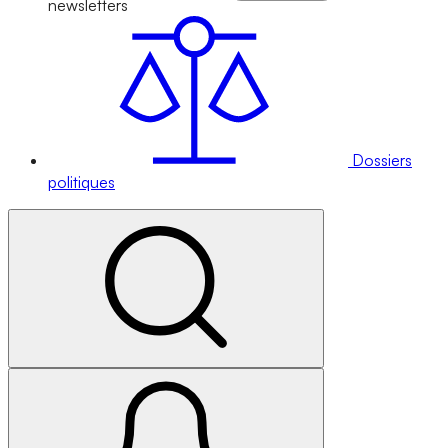
newsletters
Dossiers
politiques