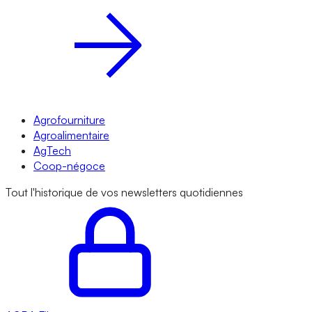
Agrofourniture
Agroalimentaire
AgTech
Coop-négoce
Tout l'historique de vos newsletters quotidiennes