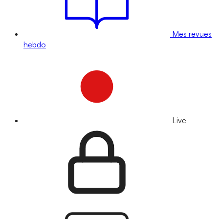
Mes revues
hebdo
Live