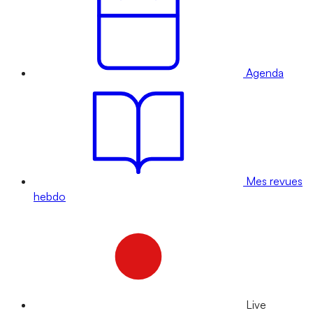
Agenda
Mes revues
hebdo
Live