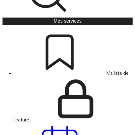
Mes services
Ma liste de
lecture