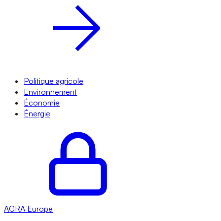
Politique agricole
Environnement
Économie
Énergie
AGRA
Europe