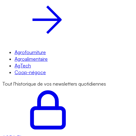
Agrofourniture
Agroalimentaire
AgTech
Coop-négoce
Tout l'historique de vos newsletters quotidiennes