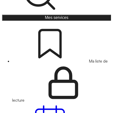
Mes services
Ma liste de
lecture