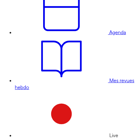
Agenda
Mes revues
hebdo
Live