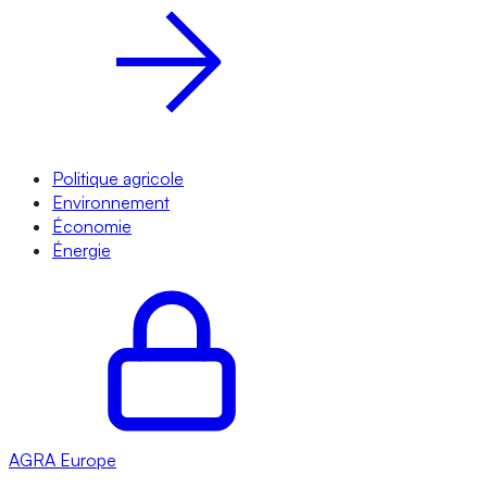
Politique agricole
Environnement
Économie
Énergie
AGRA
Europe