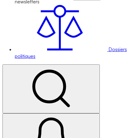
newsletters
Dossiers
politiques