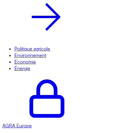
Politique agricole
Environnement
Économie
Énergie
AGRA
Europe