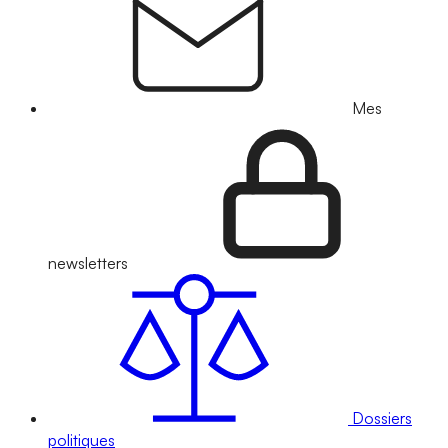
Mes
newsletters
Dossiers
politiques