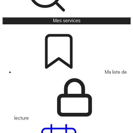
Mes services
Ma liste de
lecture