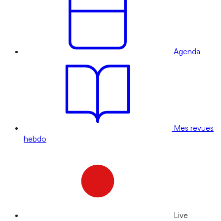
Agenda
Mes revues
hebdo
Live