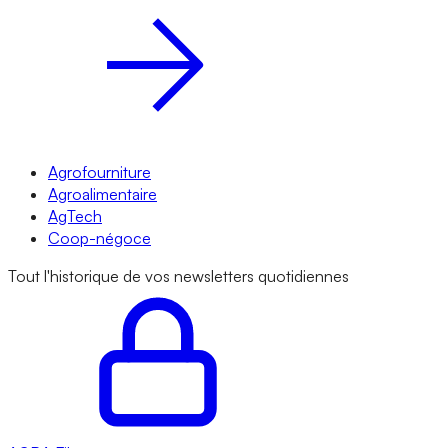
Agrofourniture
Agroalimentaire
AgTech
Coop-négoce
Tout l'historique de vos newsletters quotidiennes