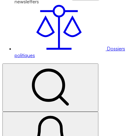
newsletters
Dossiers
politiques