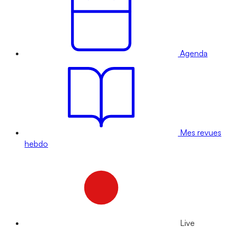
Agenda
Mes revues
hebdo
Live