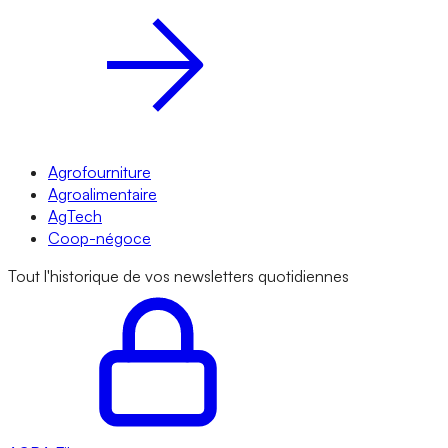
Agrofourniture
Agroalimentaire
AgTech
Coop-négoce
Tout l'historique de vos newsletters quotidiennes