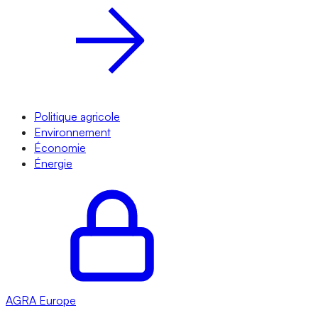
Politique agricole
Environnement
Économie
Énergie
AGRA
Europe