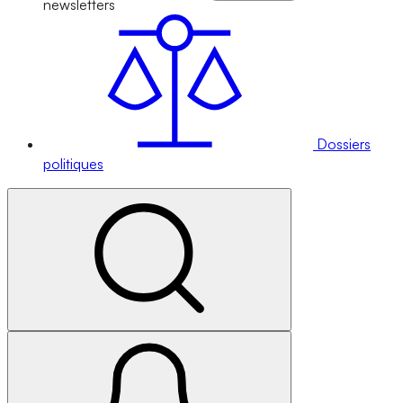
newsletters
Dossiers
politiques