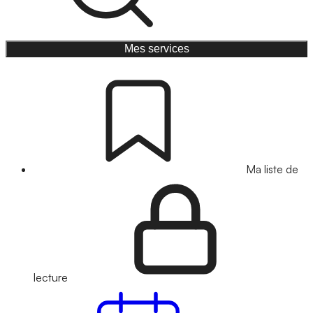
Mes services
Ma liste de
lecture