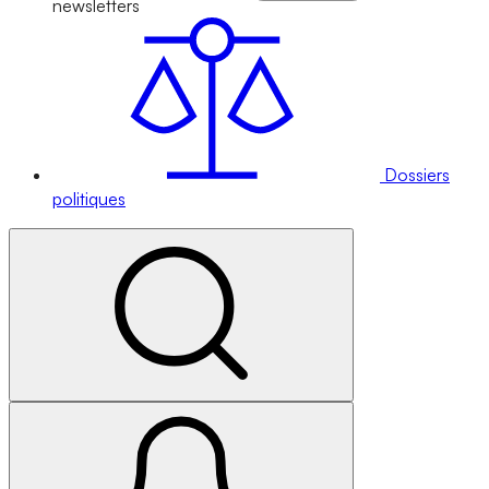
newsletters
Dossiers
politiques