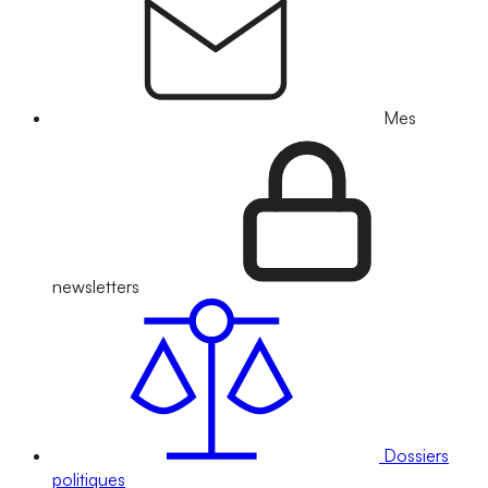
Mes
newsletters
Dossiers
politiques