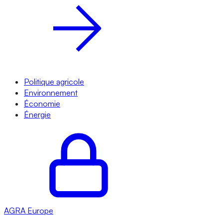
Politique agricole
Environnement
Économie
Énergie
AGRA
Europe