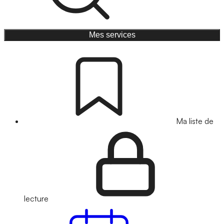
Mes services
Ma liste de
lecture