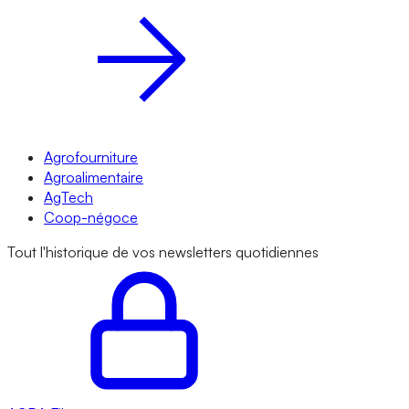
Agrofourniture
Agroalimentaire
AgTech
Coop-négoce
Tout l'historique de vos newsletters quotidiennes