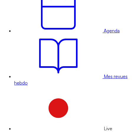
Agenda
Mes revues
hebdo
Live