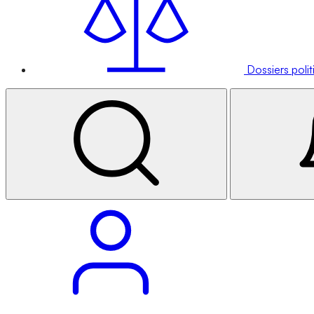
Dossiers poli