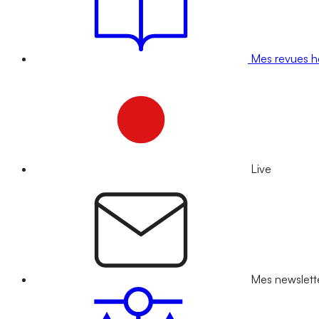
Mes revues 
Live
Mes newslett