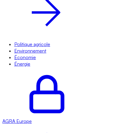
Politique agricole
Environnement
Économie
Énergie
AGRA
Europe