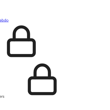
hebdo
ers