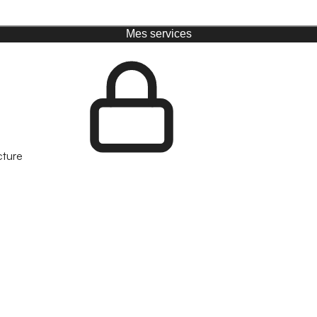
Mes services
cture