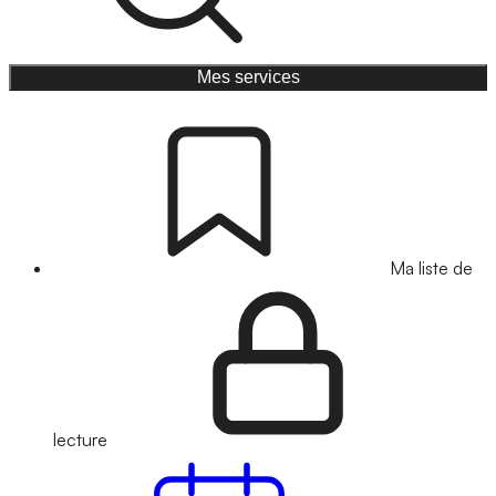
Mes services
Ma liste de
lecture