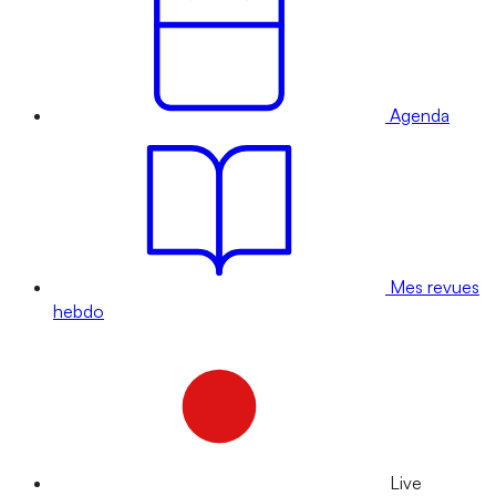
Agenda
Mes revues
hebdo
Live