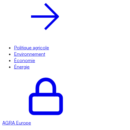
Politique agricole
Environnement
Économie
Énergie
AGRA
Europe