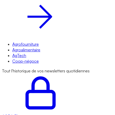
Agrofourniture
Agroalimentaire
AgTech
Coop-négoce
Tout l'historique de vos newsletters quotidiennes