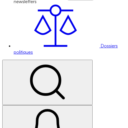
newsletters
Dossiers
politiques