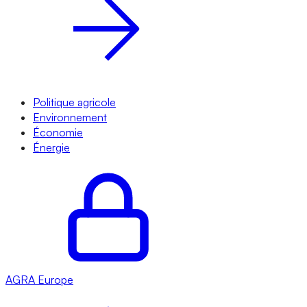
Politique agricole
Environnement
Économie
Énergie
AGRA
Europe