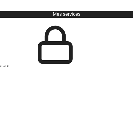
Mes services
cture