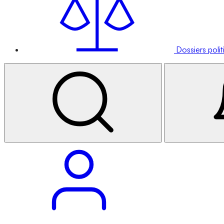
Dossiers poli