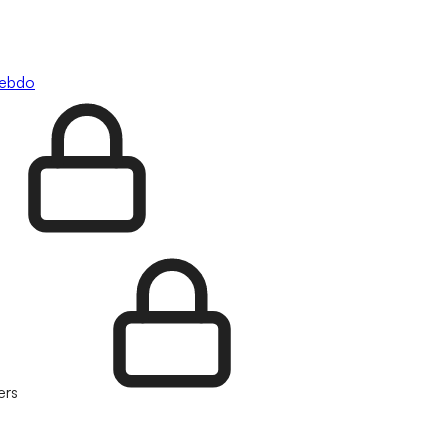
hebdo
ers