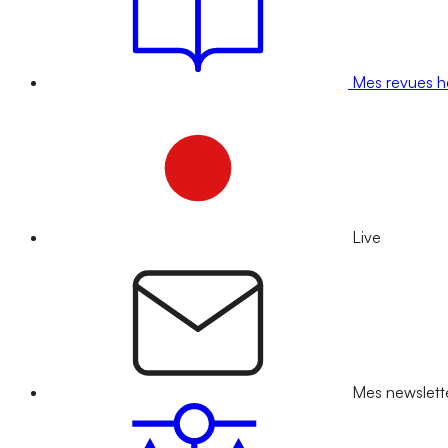
Mes revues 
Live
Mes newslett