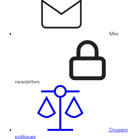
Mes
newsletters
Dossiers
politiques