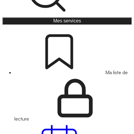
Mes services
Ma liste de
lecture