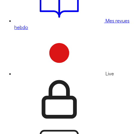
Mes revues
hebdo
Live