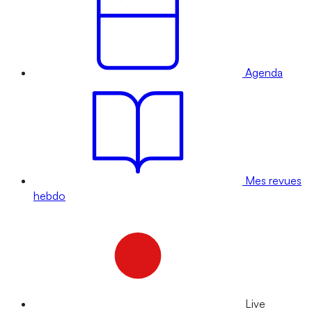
Agenda
Mes revues
hebdo
Live