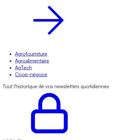
Agrofourniture
Agroalimentaire
AgTech
Coop-négoce
Tout l'historique de vos newsletters quotidiennes