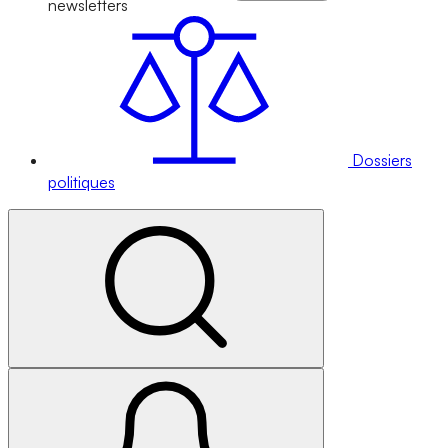
newsletters
Dossiers
politiques