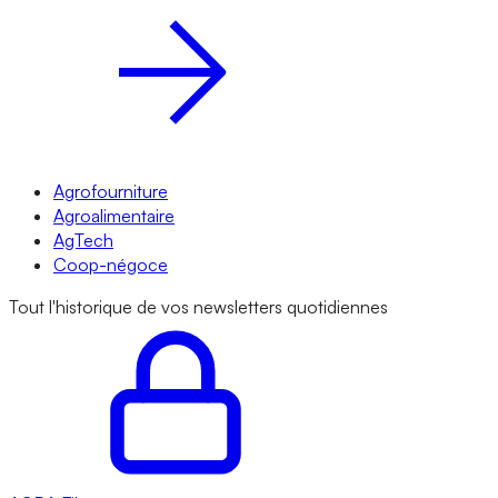
Agrofourniture
Agroalimentaire
AgTech
Coop-négoce
Tout l'historique de vos newsletters quotidiennes