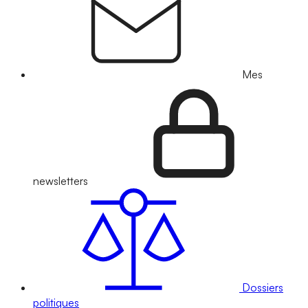
Mes
newsletters
Dossiers
politiques