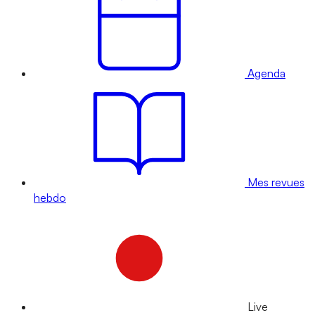
Agenda
Mes revues
hebdo
Live