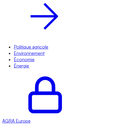
Politique agricole
Environnement
Économie
Énergie
AGRA
Europe