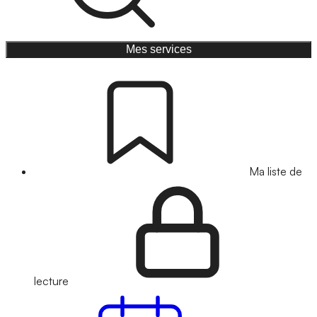
Mes services
Ma liste de
lecture