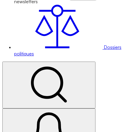
newsletters
Dossiers
politiques