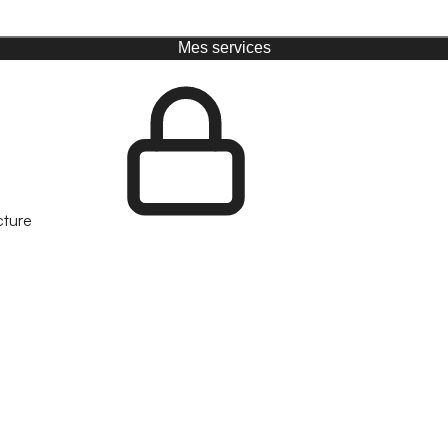
Mes services
cture