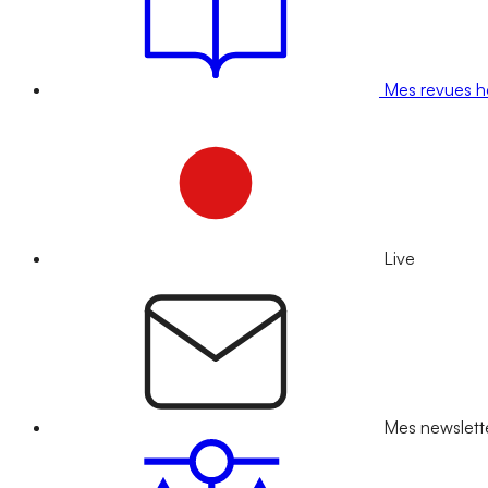
Mes revues 
Live
Mes newslett