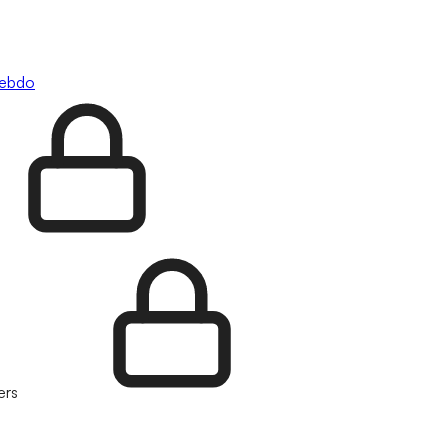
hebdo
ers