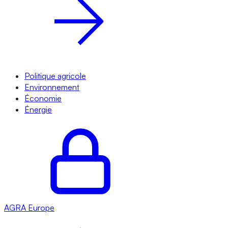
Politique agricole
Environnement
Économie
Énergie
AGRA
Europe