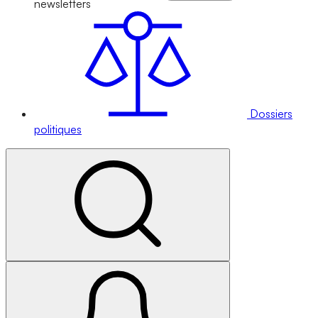
newsletters
Dossiers
politiques