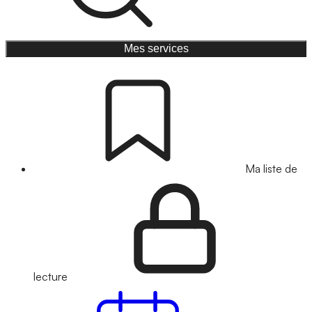
Mes services
Ma liste de
lecture