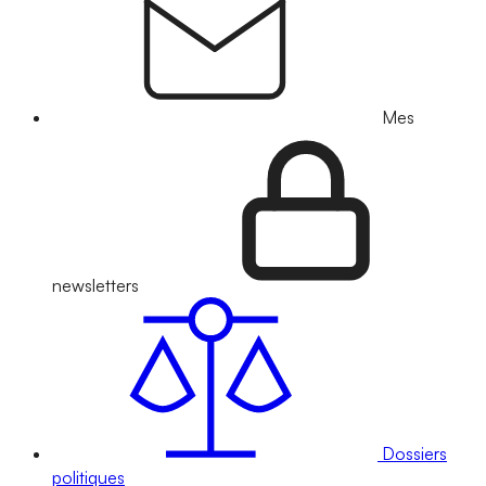
Mes
newsletters
Dossiers
politiques