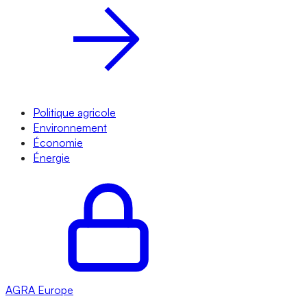
Politique agricole
Environnement
Économie
Énergie
AGRA
Europe