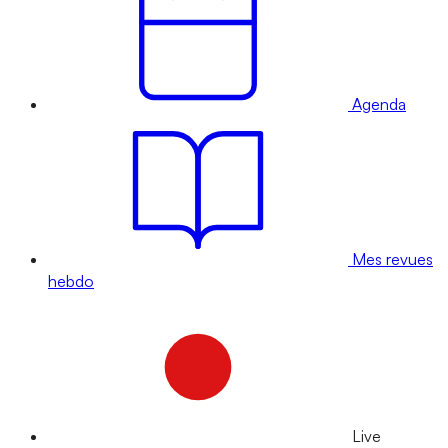
Agenda
Mes revues
hebdo
Live