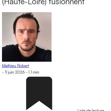
(Haute-Loire) fusionnent
Mathieu Robert
-
11 juin 2026
-
|
1 min
Liste de lecture