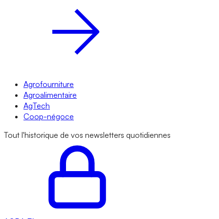
Agrofourniture
Agroalimentaire
AgTech
Coop-négoce
Tout l'historique de vos newsletters quotidiennes