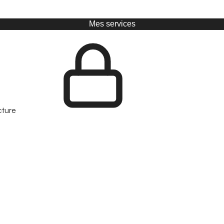
Mes services
cture