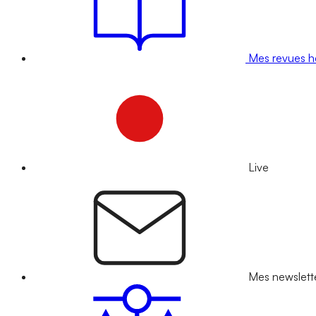
Mes revues 
Live
Mes newslett