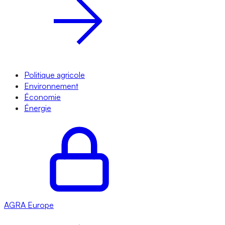
Politique agricole
Environnement
Économie
Énergie
AGRA
Europe