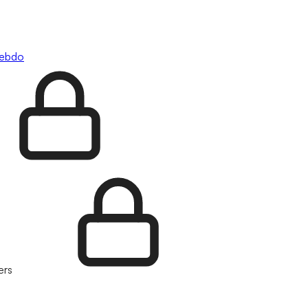
hebdo
ers