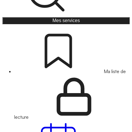
Mes services
Ma liste de
lecture