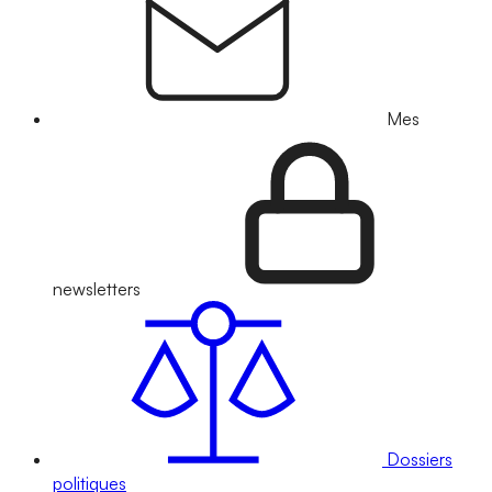
Mes
newsletters
Dossiers
politiques