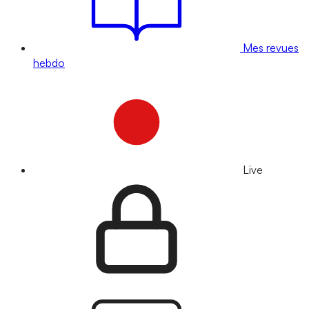
Mes revues
hebdo
Live