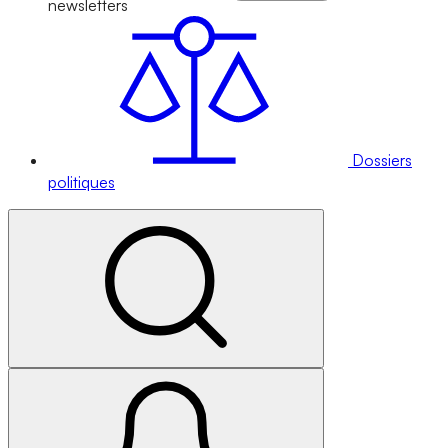
newsletters
Dossiers
politiques