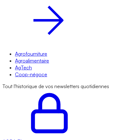
Agrofourniture
Agroalimentaire
AgTech
Coop-négoce
Tout l'historique de vos newsletters quotidiennes