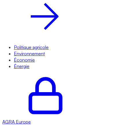
Politique agricole
Environnement
Économie
Énergie
AGRA
Europe