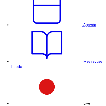
Agenda
Mes revues
hebdo
Live